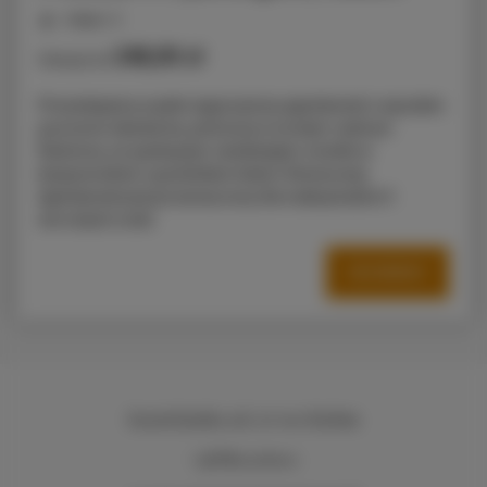
miejsc: 4
248,00 zł
Cena już od
Prezentujemy w pełni wyposażony apartament o wysokim
poziomie standardu, położony w ścisłym centrum
Radomia, na spokojnym zamkniętym osiedlu w
bezpośrednim sąsiedztwie Galerii Słonecznej.
Apartament jest przeznaczony dla maksymalnie 4
SZCZEGÓŁY
Kasztelańska 11d
, 26-610 Radom
+48 883026600