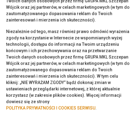
Twoich danych osobowych przez firmę GRUPA MKL Szczepan
Wójcik oraz jej partnerów, w celach marketingowych (w tym do
zautomatyzowanego dopasowania reklam do Twoich
zainteresowań i mierzenia ich skuteczności).
Niezależnie od tego, masz również prawo odmówić wyrażenia
zgody na korzystanie w Internecie ze wspomnianych wyżej
technologii, dostępu do informacji na Twoim urządzeniu
Apartamenty SNU – Nad Potokiem, Radom
końcowym i ich przechowywania oraz na przetwarzanie
Twoich danych osobowych przez firmę GRUPA MKL Szczepan
2
48,00 m
4
Wójcik oraz jej partnerów, w celach marketingowych (w tym do
zautomatyzowanego dopasowania reklam do Twoich
280,00 zł
zainteresowań i mierzenia ich skuteczności). W tym celu
Od
kliknij: „NIE WYRAŻAM ZGODY” bądź dokonaj zmian w
ustawieniach przeglądarki internetowej, z której aktualnie
korzystasz (w zakresie plików cookies). Więcej informacji
dowiesz się ze strony
POLITYKA PRYWATNOŚCI I COOKIES SERWISU
.
Rezerwacja online
Lokalizacja