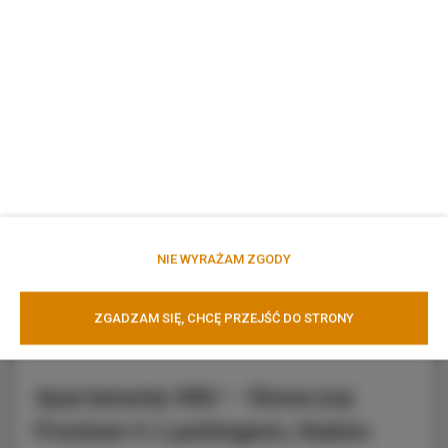
1
oferta
NIE WYRAŻAM ZGODY
ZGADZAM SIĘ, CHCĘ PRZEJŚĆ DO STRONY
Apartamenty SNU – Słoneczny
Premium II z parkingiem, Radom