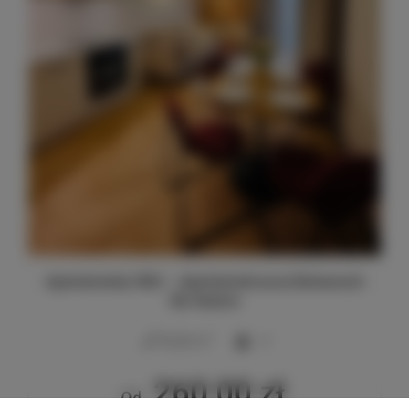
Apartamenty SNU – Apartament przy Bulwarach
38, Radom
2
40,00 m
4
260,00 zł
Od