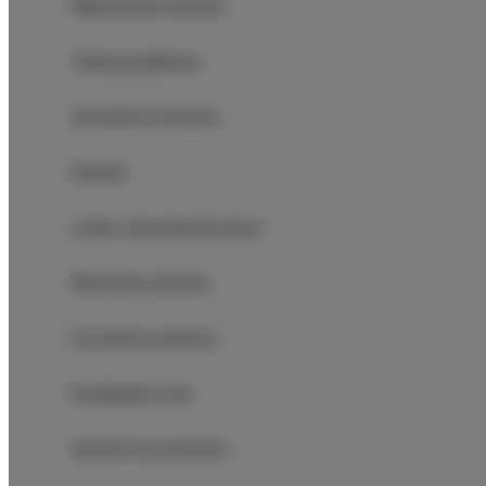
Wyposażenie łazienki
Telewizja kablowa
Suszarka do włosów
Żelazko
Łóżka / łóżeczka dla dzieci
Wieszak na ubrania
Suszarka na ubrania
Rozkładana sofa
Sprzęt do prasowania