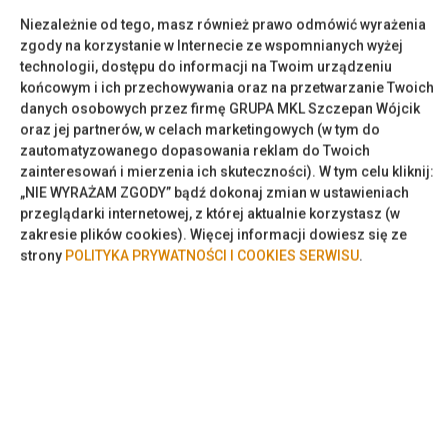
Niezależnie od tego, masz również prawo odmówić wyrażenia
zgody na korzystanie w Internecie ze wspomnianych wyżej
Dojazd windą na wyższe piętra
technologii, dostępu do informacji na Twoim urządzeniu
końcowym i ich przechowywania oraz na przetwarzanie Twoich
Papier toaletowy
danych osobowych przez firmę GRUPA MKL Szczepan Wójcik
oraz jej partnerów, w celach marketingowych (w tym do
zautomatyzowanego dopasowania reklam do Twoich
Garaż
zainteresowań i mierzenia ich skuteczności). W tym celu kliknij:
„NIE WYRAŻAM ZGODY” bądź dokonaj zmian w ustawieniach
przeglądarki internetowej, z której aktualnie korzystasz (w
WŁAŚCIWOŚCI POKOJU
zakresie plików cookies). Więcej informacji dowiesz się ze
strony
POLITYKA PRYWATNOŚCI I COOKIES SERWISU
.
ZASADY I OPŁATY
OPCJE DODATKOWE
DLA REZERWUJĄCYCH