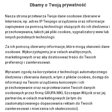
Dbamy o Twoją prywatność
Przybory kuchenne
Nasza strona przetwarza Twoje dane osobowe zbierane w
Internecie, np. adres IP Twojego urządzenia oraz informacje
Kuchenka mikrofalowa
zapisywane za pomocą technologii służących do ich śledzenia i
przechowywania, takich jak pliki cookies, sygnalizatory www lub
Ręczniki
innych podobnych technologii.
Za ich pomocą zbieramy informacje, które mogą stanowić dane
Balkon
osobowe. Wykorzystujemy je w celach analitycznych,
marketingowych oraz aby dostosować treści do Twoich
Poduszka antyalergiczna
preferencji i zainteresowań.
Wyrażam zgodę na korzystanie z technologii automatycznego
Winda
śledzenia i zbierania danych, w tym z plików cookies, dostęp do
informacji na Twoim urządzeniu końcowym i ich
Dostęp do kluczy
przechowywanie oraz na przetwarzanie Twoich danych
osobowych przez firmę GRUPA MKL Szczepan Wójcik oraz jej
partnerów, w celach marketingowych (w tym do
Zasłony
zautomatyzowanego dopasowania reklam do Twoich
zainteresowań i mierzenia ich skuteczności).
Pościel