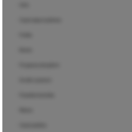
Sofa
Część wypoczynkowa
Pralka
Biurko
Przyjazny alergikom
Środki czystości
Prywatna łazienka
Wanna
Część jadalna