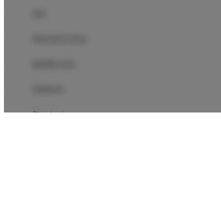
Stół
Kieliszki do wina
Butelka wody
Piekarnik
Płyta kuchenna
Zmywarka
Czajnik elektryczny
Meble ogrodowe
Aneks kuchenny