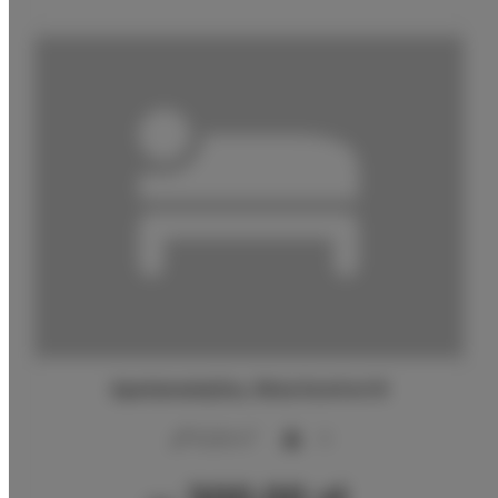
ApartamentySnu, Wola Komfort III
2
42,00 m
4