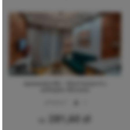
Apartamenty SNU – Wola Premium IV z
parkingiem, Warszawa
2
35,00 m
4
281,60 zł
Od