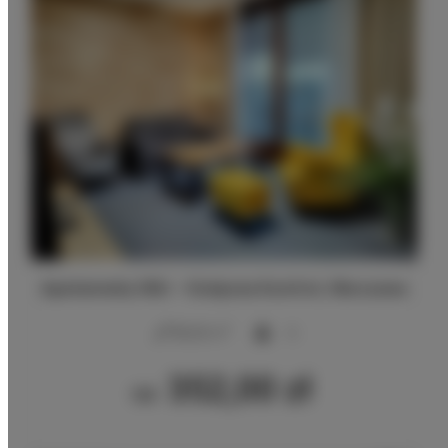
Apartamenty SNU – Kolejowa Komfort, Warszawa
2
80,00 m
6
352,00 zł
Od