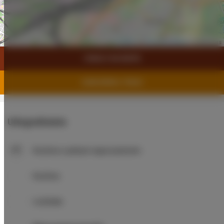
Leaflet
| ©
OpenStreetMap
contributors
ZOBACZ NA MAPIE
ZAREZERWUJ TERAZ
Udogodnienia
Kuchnia z pełnym wyposażeniem
Kuchnia
Lodówka