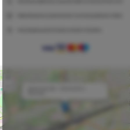
Gwarancja najniższej ceny pokoi tylko na naszej stronie www
Natychmiastowe potwierdzenie rezerwacji (płatność online)
Gwarantujemy pełne bezpieczeństwo transakcji
+
−
×
Apartamenty SNU – Wola Komfort II,
Warszawa