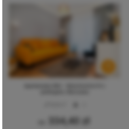
Apartamenty SNU – Wola Komfort IV z
parkingiem, Warszawa
2
56,00 m
6
334,40 zł
Od