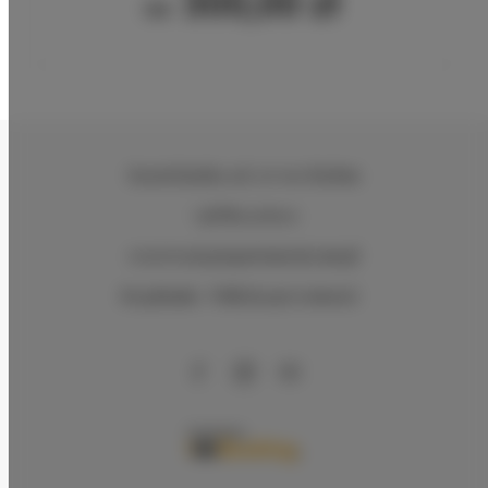
300,00 zł
Od
Kasztelańska 11d
, 26-610 Radom
+48 883026600
rezerwacje@apartamentysnu.pl
Regulamin
Polityka prywatności