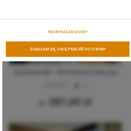
NIE WYRAŻAM ZGODY
ZGADZAM SIĘ, CHCĘ PRZEJŚĆ DO STRONY
Apartamenty SNU – Wola Premium III, Warszawa
2
37,00 m
4
281,60 zł
Od