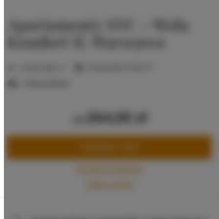
Apartamenty SNU – Wola
Komfort II, Warszawa
2
Liczba miejsc:
4
Powierzchnia:
36,00 m
2 łóżka podwójne
264,00 zł
od
ZAREZERWUJ TERAZ
Sprawdź dostępność
Zobacz cennik